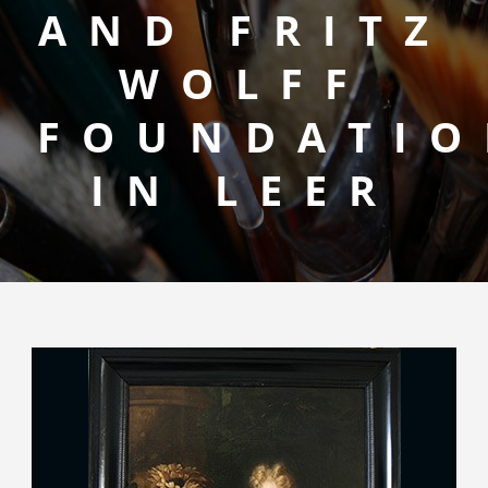
AND FRITZ
WOLFF
FOUNDATI
IN LEER